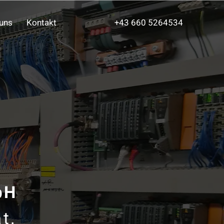
uns
Kontakt
+43 660 5264534
bH
t.